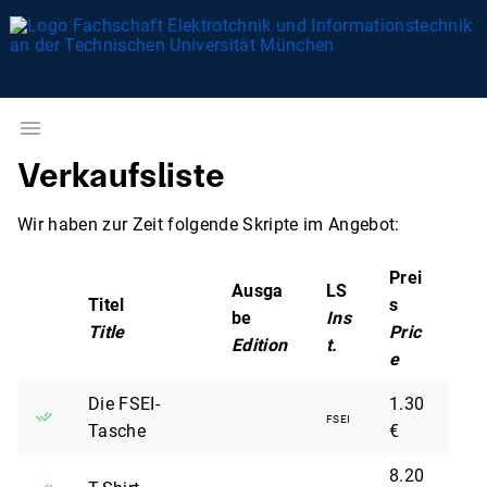
Verkaufsliste
Wir haben zur Zeit folgende Skripte im Angebot:
Prei
Ausga
LS
Titel
s
be
Ins
Title
Pric
Edition
t.
e
Die FSEI-
1.30
FSEI
Tasche
€
8.20