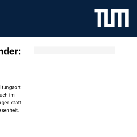
nder:
altungsort
auch im
gen statt.
esenheit,