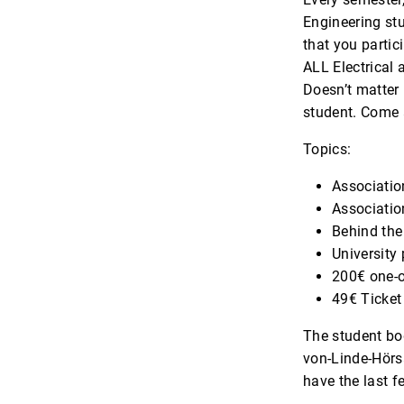
Engineering stu
that you partic
ALL Electrical 
Doesn’t matter i
student. Come 
Topics:
Associatio
Associatio
Behind the
University 
200€ one-
49€ Ticket
The student bod
von-Linde-Hörsa
have the last f