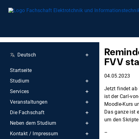
Reminde
Deutsch
FVV st
Startseite
04.05.2023
Studium
Jetzt findet ab
Services
ist der Carl-vo
Veranstaltungen
Moodle-Kurs u
Das ganze ist e
Die Fachschaft
um den Skripten
Neben dem Studium
–
Kontakt / Impressum