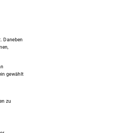
tt. Daneben
men,
an
ein gewählt
en zu
er