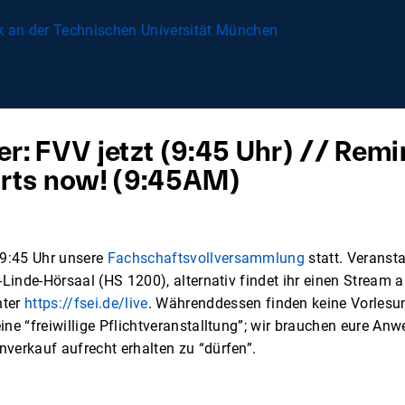
r: FVV jetzt (9:45 Uhr) // Remi
arts now! (9:45AM)
 9:45 Uhr unsere
Fachschaftsvollversammlung
statt. Veranst
n-Linde-Hörsaal (HS 1200), alternativ findet ihr einen Stream 
nter
https://fsei.de/live
. Währenddessen finden keine Vorlesun
ine “freiwillige Pflichtveranstalltung”; wir brauchen eure Anw
verkauf aufrecht erhalten zu “dürfen”.