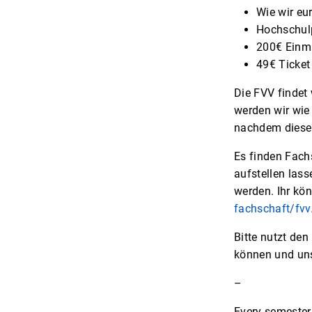
Wie wir eu
Hochschulp
200€ Einma
49€ Ticket
Die FVV findet
werden wir wie
nachdem diese
Es finden Fach
aufstellen lass
werden. Ihr kön
fachschaft/fvv
Bitte nutzt de
können und un
–
Every semester,