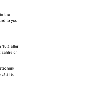
in the
ard to your
n 10% aller
t zahlreich
stechnik
ßt alle.