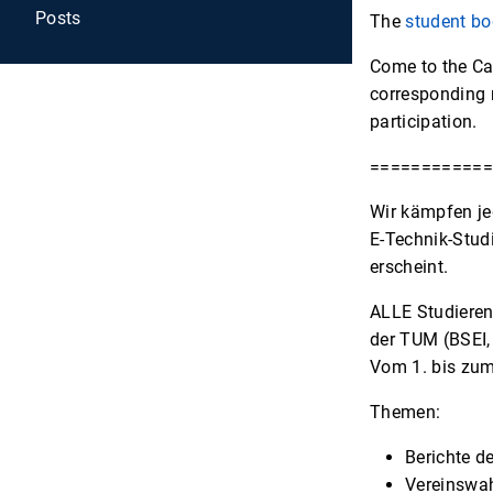
Posts
The
student bo
Come to the Ca
corresponding
participation.
=============
Wir kämpfen je
E-Technik-Studi
erscheint.
ALLE Studieren
der TUM (BSEI,
Vom 1. bis zum
Themen:
Berichte d
Vereinswa