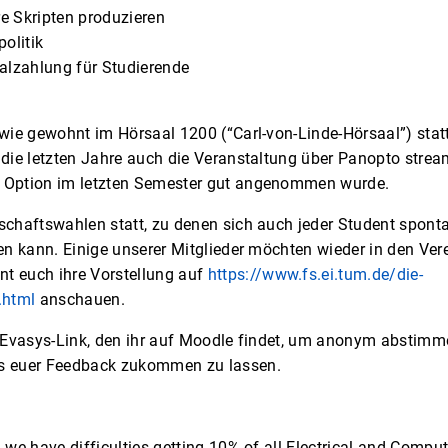
re Skripten produzieren
olitik
lzahlung für Studierende
 wie gewohnt im Hörsaal 1200 (“Carl-von-Linde-Hörsaal”) sta
 die letzten Jahre auch die Veranstaltung über Panopto strea
 Option im letzten Semester gut angenommen wurde.
schaftswahlen statt, zu denen sich auch jeder Student spont
en kann. Einige unserer Mitglieder möchten wieder in den Ver
nt euch ihre Vorstellung auf
https://www.fs.ei.tum.de/die-
.html
anschauen.
n Evasys-Link, den ihr auf Moodle findet, um anonym abstimm
s euer Feedback zukommen zu lassen.
 we have difficulties getting 10% of all Electrical and Comput