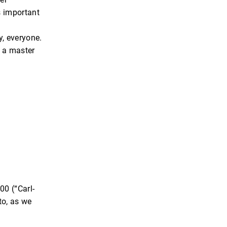
s important
y, everyone.
r a master
00 (“Carl-
to, as we